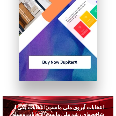
انتخابات آبروى ملى ماست؛ انتخابات يكى از
شاخصهاى رشد ملى ماست. انتخابات وسيله