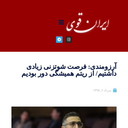
آرزومندی: فرصت شوتزنی زیادی
داشتیم/ از ریتم همیشگی دور بودیم
مرداد ۶, ۱۳۹۸