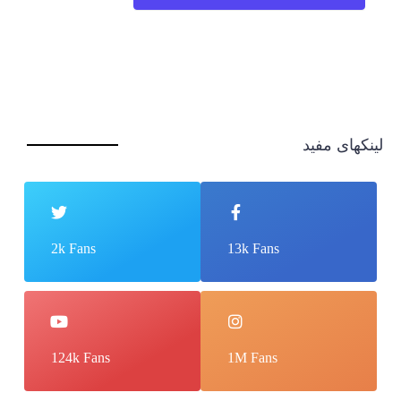
لینکهای مفید
2k Fans
13k Fans
124k Fans
1M Fans