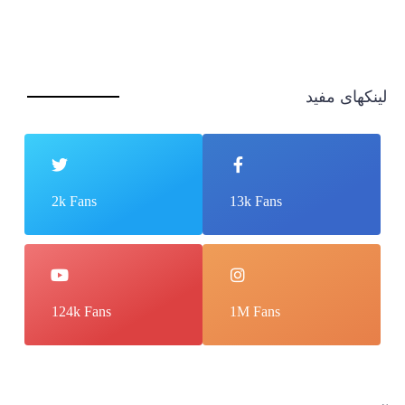
لینکهای مفید
2k Fans
13k Fans
124k Fans
1M Fans