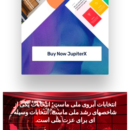
انتخابات آبروى ملى ماست؛ انتخابات يكى از
شاخصهاى رشد ملى ماست. انتخابات وسيله
‏اى براى عزت ملى است.