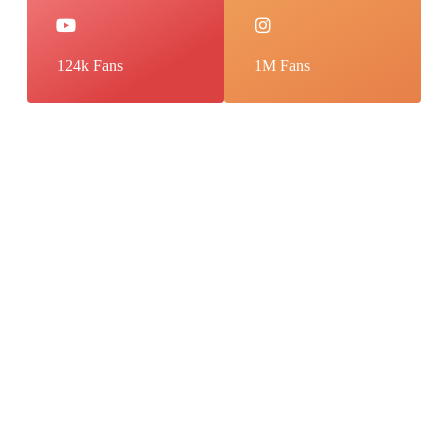
124k Fans
1M Fans
Интерфейс Сайта Онлайн Казино Азино 777
Рабочее Зеркало
مرداد ۱۶, ۱۴۰۵