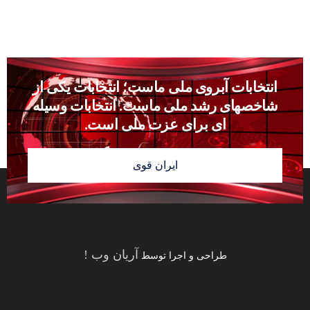
انتخابات آبروى ملى ماست؛ انتخابات يكى از
شاخصهاى رشد ملى ماست. انتخابات وسيله
‏اى براى عزت ملى است.
ایران قوی
آریان وب
!
طراحی و اجرا توسط