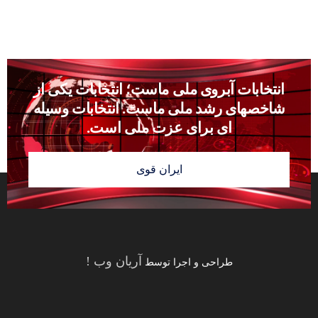
انتخابات آبروى ملى ماست؛ انتخابات يكى از
شاخصهاى رشد ملى ماست. انتخابات وسيله
‏اى براى عزت ملى است.
ایران قوی
آریان وب
!
طراحی و اجرا توسط