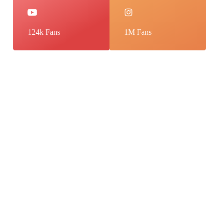
124k Fans
1M Fans
Canlı bahis ve casino heyecanını bir arada yaşa
1King bahis sitesi üzerinden
مرداد ۱۵, ۱۴۰۵