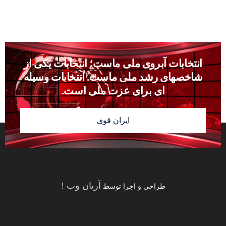
انتخابات آبروى ملى ماست؛ انتخابات يكى از
شاخصهاى رشد ملى ماست. انتخابات وسيله
‏اى براى عزت ملى است.
ایران قوی
آریان وب
!
طراحی و اجرا توسط